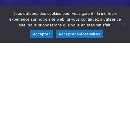
Nous utilisons des cookies pour vous garantir la meilleure
expérience sur notre site web. Si vous continuez à utiliser ce
site, nous supposerons que vous en êtes satisfait.
Accepter
Accepter Nécessaires
1000 m², Bowling, Bar, Billard
et Arcades
8 pistes de Bowling, Nouvelle carte des boissons,
Nouveaux billards et jeux d'arcades